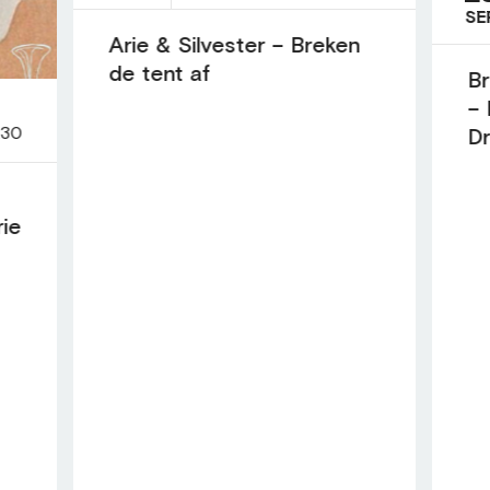
SE
Arie & Silvester – Breken
de tent af
Br
– 
:30
D
rie