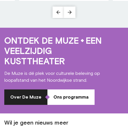
ONTDEK DE MUZE
EEN
VEELZIJDIG
KUSTTHEATER
De Muze is dé plek voor culturele beleving op
loopafstand van het Noordwijkse strand.
Over De Muze
Ons programma
Wil je geen nieuws meer