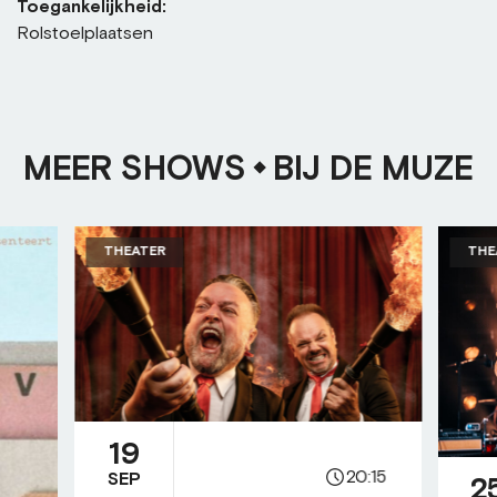
Toegankelijkheid:
Rolstoelplaatsen
MEER SHOWS
BIJ DE MUZE
THEATER
THE
19
20:15
SEP
2