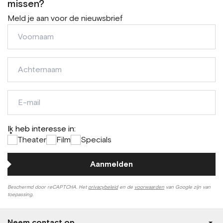
missen?
Meld je aan voor de nieuwsbrief
Voornaam
Achternaam
E-
mail
Ik heb interesse in:
*
Theater
Film
Specials
Aanmelden
Beschermd door reCAPTCHA. Het
privacybeleid
en de
voorwaarden
van Google zijn van
toepassing.
Neem contact op