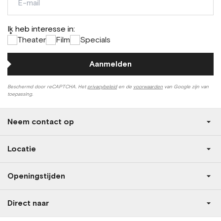
mail
Ik heb interesse in:
*
Theater
Film
Specials
Aanmelden
Beschermd door reCAPTCHA. Het
privacybeleid
en de
voorwaarden
van Google zijn van
toepassing.
Neem contact op
Locatie
Openingstijden
Direct naar