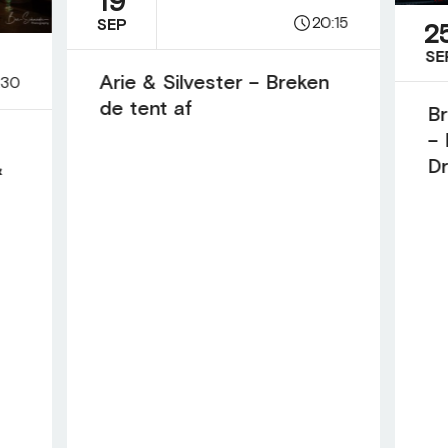
19
20:15
SEP
2
SE
Arie & Silvester – Breken
:30
de tent af
Br
– 
D
&