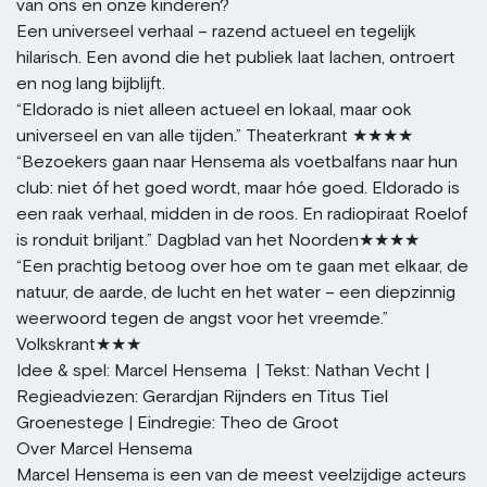
van ons en onze kinderen?
Een universeel verhaal – razend actueel en tegelijk
hilarisch. Een avond die het publiek laat lachen, ontroert
en nog lang bijblijft.
“Eldorado is niet alleen actueel en lokaal, maar ook
universeel en van alle tijden.” Theaterkrant ★★★★
“Bezoekers gaan naar Hensema als voetbalfans naar hun
club: niet óf het goed wordt, maar hóe goed. Eldorado is
een raak verhaal, midden in de roos. En radiopiraat Roelof
is ronduit briljant.” Dagblad van het Noorden★★★★
“Een prachtig betoog over hoe om te gaan met elkaar, de
natuur, de aarde, de lucht en het water – een diepzinnig
weerwoord tegen de angst voor het vreemde.”
Volkskrant★★★
Idee & spel: Marcel Hensema | Tekst: Nathan Vecht |
Regieadviezen: Gerardjan Rijnders en Titus Tiel
Groenestege | Eindregie: Theo de Groot
Over Marcel Hensema
Marcel Hensema is een van de meest veelzijdige acteurs