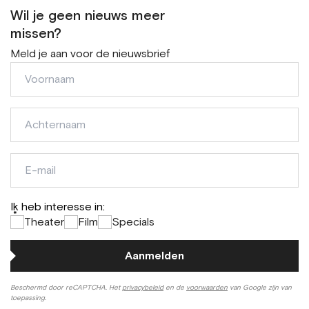
Wil je geen nieuws meer
missen?
Meld je aan voor de nieuwsbrief
Voornaam
Achternaam
E-
mail
Ik heb interesse in:
*
Theater
Film
Specials
Aanmelden
Beschermd door reCAPTCHA. Het
privacybeleid
en de
voorwaarden
van Google zijn van
toepassing.