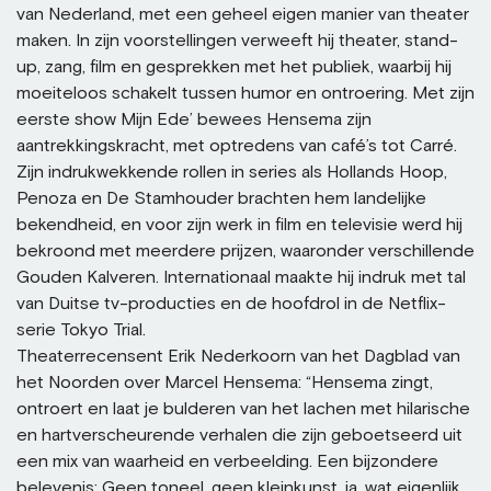
van Nederland, met een geheel eigen manier van theater
maken. In zijn voorstellingen verweeft hij theater, stand-
up, zang, film en gesprekken met het publiek, waarbij hij
moeiteloos schakelt tussen humor en ontroering. Met zijn
eerste show Mijn Ede’ bewees Hensema zijn
aantrekkingskracht, met optredens van café’s tot Carré.
Zijn indrukwekkende rollen in series als Hollands Hoop,
Penoza en De Stamhouder brachten hem landelijke
bekendheid, en voor zijn werk in film en televisie werd hij
bekroond met meerdere prijzen, waaronder verschillende
Gouden Kalveren. Internationaal maakte hij indruk met tal
van Duitse tv-producties en de hoofdrol in de Netflix-
serie Tokyo Trial.
Theaterrecensent Erik Nederkoorn van het Dagblad van
het Noorden over Marcel Hensema: “Hensema zingt,
ontroert en laat je bulderen van het lachen met hilarische
en hartverscheurende verhalen die zijn geboetseerd uit
een mix van waarheid en verbeelding. Een bijzondere
belevenis: Geen toneel, geen kleinkunst, ja, wat eigenlijk