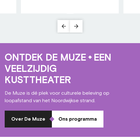
ONTDEK DE MUZE
EEN
VEELZIJDIG
KUSTTHEATER
De Muze is dé plek voor culturele beleving op
loopafstand van het Noordwijkse strand.
Over De Muze
Ons programma