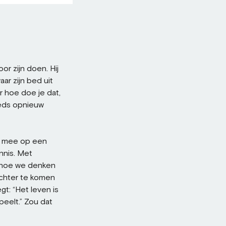
or zijn doen. Hij
ar zijn bed uit
r hoe doe je dat,
eeds opnieuw
e mee op een
nnis. Met
n hoe we denken
achter te komen
gt: “Het leven is
peelt.” Zou dat