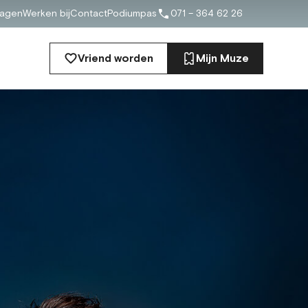
ragen
Werken bij
Contact
Podiumpas
071 – 364 62 26
Vriend worden
Mijn Muze