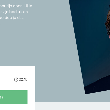
r zijn doen. Hij is
 zijn bed uit en
oe doe je dat,
.
20:15
ts