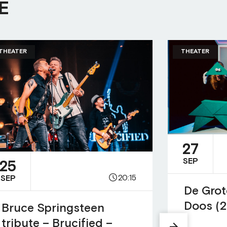
E
THEATER
THEATER
27
SEP
25
20:15
SEP
De Grot
Doos (2
Bruce Springsteen
tribute – Brucified –