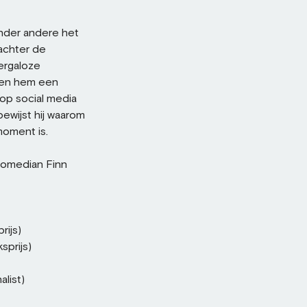
onder andere het
achter de
ergaloze
aken hem een
op social media
ewijst hij waarom
moment is.
comedian Finn
rijs)
sprijs)
list)