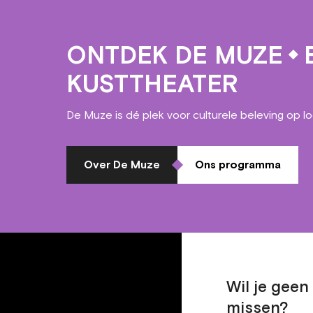
ONTDEK DE MUZE
E
KUSTTHEATER
De Muze is dé plek voor culturele beleving op l
Over De Muze
Ons programma
Wil je gee
missen?