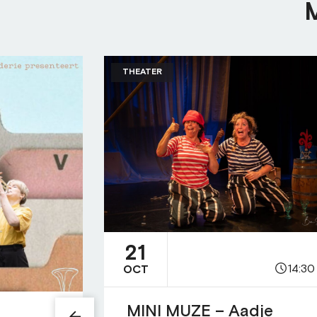
THEATER
21
14:30
OCT
MINI MUZE – Aadje