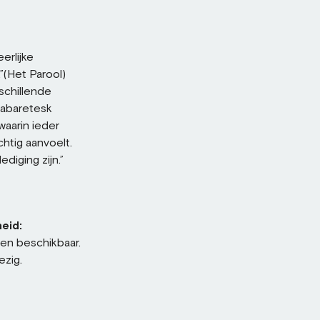
erlijke
.”(Het Parool)
schillende
cabaretesk
waarin ieder
chtig aanvoelt.
iging zijn.”
eid:
sen beschikbaar.
ezig.