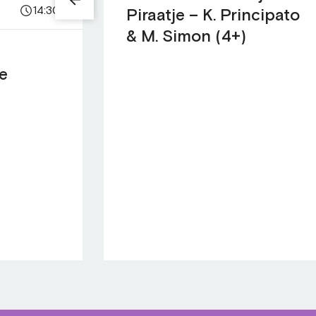
14:30
Piraatje – K. Principato
& M. Simon (4+)
t
ie