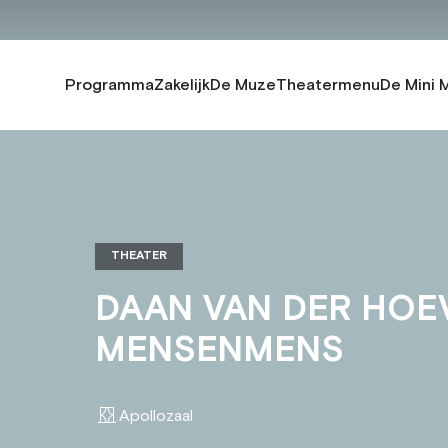
Programma
Zakelijk
De Muze
Theatermenu
De Mini 
THEATER
DAAN VAN DER HOE
MENSENMENS
Apollozaal