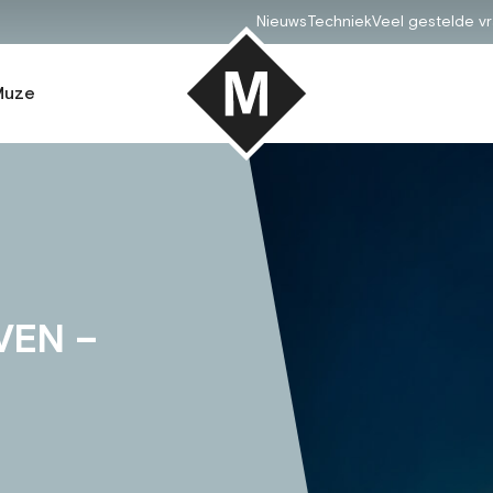
Nieuws
Techniek
Veel gestelde v
Muze
VEN –