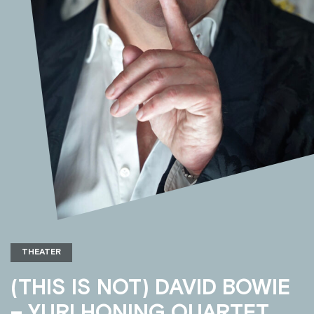
THEATER
(THIS IS NOT) DAVID BOWIE
– YURI HONING QUARTET