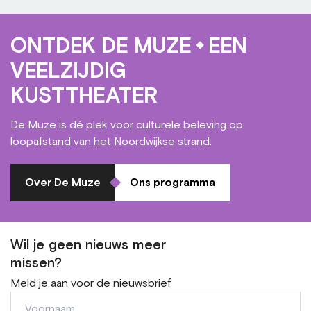
ONTDEK DE MUZE
EEN
VEELZIJDIG
KUSTTHEATER
De Muze is dé plek voor culturele beleving op
loopafstand van het Noordwijkse strand.
Over De Muze
Ons programma
Wil je geen nieuws meer
missen?
Meld je aan voor de nieuwsbrief
Voornaam