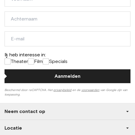
Achternaam
E-
mail
Ik heb interesse in:
*
Theater
Film
Specials
Aanmelden
Beschermd door reCAPTCHA. Het
privacybeleid
en de
voorwaarden
van Google zijn van
toepassing.
Neem contact op
Locatie