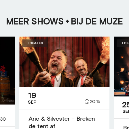
MEER SHOWS
BIJ DE MUZE
THEATER
THE
19
20:15
SEP
2
SE
Arie & Silvester – Breken
:30
de tent af
Br