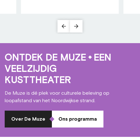
ONTDEK DE MUZE
EEN
VEELZIJDIG
KUSTTHEATER
De Muze is dé plek voor culturele beleving op
loopafstand van het Noordwijkse strand.
Over De Muze
Ons programma