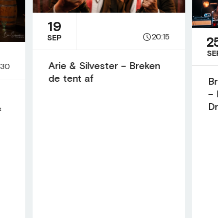
19
20:15
SEP
2
SE
Arie & Silvester – Breken
:30
de tent af
Br
– 
D
&