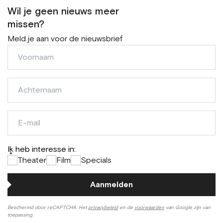
Wil je geen nieuws meer
missen?
Meld je aan voor de nieuwsbrief
Voornaam
Achternaam
E-
mail
Ik heb interesse in:
*
Theater
Film
Specials
Aanmelden
Beschermd door reCAPTCHA. Het
privacybeleid
en de
voorwaarden
van Google zijn van
toepassing.