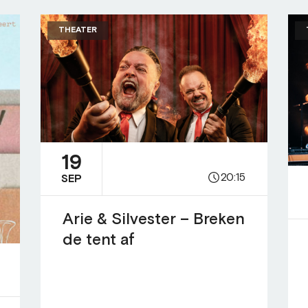
THEATER
19
20:15
SEP
Arie & Silvester – Breken
de tent af