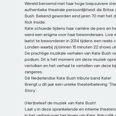
Wereld beroemd met haar hoge loepzuivere ste
authentieke theatrale persoonlijkheid: de Britse
Bush. Bekend geworden eind jaren 70 met het 
Kick Inside’.
Kate schuwde tijdens haar carrière de pers en 
werd een enigma voor haar bewonderaars. Live 
laatst te bewonderen in 2014 tijdens een reeks 
Londen waarbij zij binnen 15 minuten 22 shows ui
De prachtige muzikale verhalen van Kate Bush v
podium. Dit is hét moment om deze muziek opnie
vertolken en het verhaal te vertellen van deze b
zangeres.
Dé Nederlandse Kate Bush tribute band Kate!
Brengt u dit jaar een unieke theaterbeleving ‘T
Story’.
(Her)beleef de muziek van Kate Bush!
Laat u in deze sprankelende en intieme theat
in het verhaal over het leven van Kate. Natuurlij