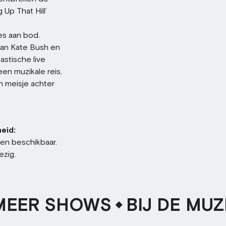
Up That Hill’
es aan bod.
van Kate Bush en
stische live
een muzikale reis,
n meisje achter
eid:
sen beschikbaar.
ezig.
MEER SHOWS
BIJ DE MUZ