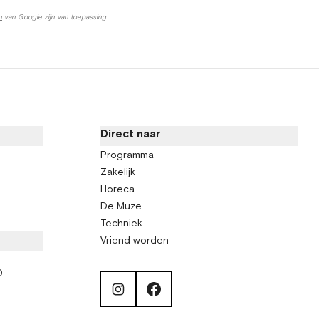
n
van Google zijn van toepassing.
Direct naar
Programma
Zakelijk
Horeca
De Muze
Techniek
Vriend worden
0
instagram
facebook