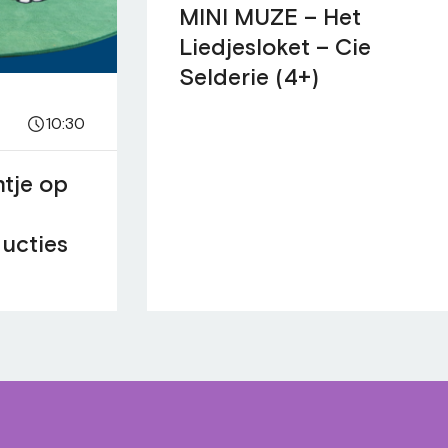
MINI MUZE – Het
Liedjesloket – Cie
Selderie (4+)
10:30
ntje op
ucties