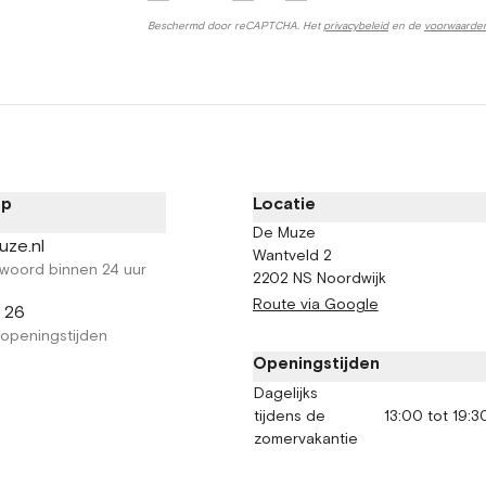
Beschermd door reCAPTCHA. Het
privacybeleid
en de
voorwaarde
op
Locatie
De Muze
uze.nl
Wantveld 2
woord binnen 24 uur
2202 NS Noordwijk
Route via Google
2 26
 openingstijden
Openingstijden
Dagelijks
tijdens de
13:00 tot 19:3
zomervakantie