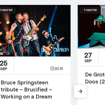
THEATER
THEATER
27
SEP
25
20:15
SEP
De Grot
Doos (2
Bruce Springsteen
tribute – Brucified –
Working on a Dream