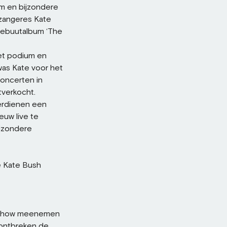
m en bijzondere
 zangeres Kate
debuutalbum ‘The
het podium en
was Kate voor het
concerten in
tverkocht.
erdienen een
uw live te
ijzondere
he Kate Bush
ershow meenemen
k ontbreken de