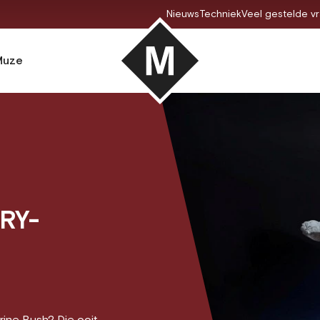
Nieuws
Techniek
Veel gestelde v
Muze
RY-