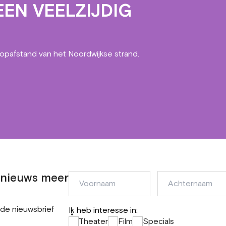
EN VEELZIJDIG
oopafstand van het Noordwijkse strand.
n nieuws meer
Voornaam
Achternaam
 de nieuwsbrief
Ik heb interesse in:
*
Theater
Film
Specials