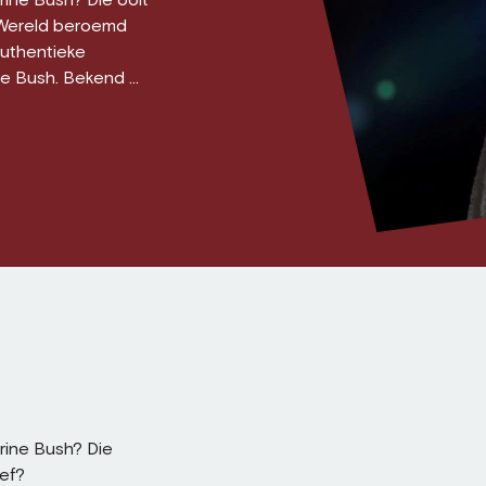
erine Bush? Die ooit
 Wereld beroemd
authentieke
e Bush. Bekend ...
erine Bush? Die
ef?