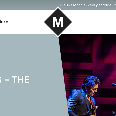
Nieuws
Techniek
Veel gestelde v
Muze
 – THE