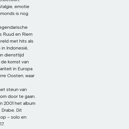
talgie, emotie
iamonds is nog
 legendarische
rs Ruud en Riem
reld met hits als
 in Indonesië,
n diensttijd
 de komst van
riteit in Europa
rre Oosten, waar
met steun van
 om door te gaan.
n 2001 het album
 Drabe. Dit
 op – solo en
17.