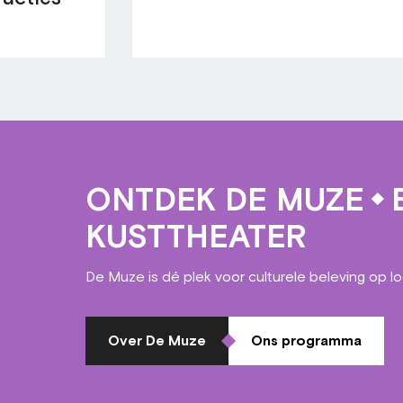
ONTDEK DE MUZE
E
KUSTTHEATER
De Muze is dé plek voor culturele beleving op l
Over De Muze
Ons programma