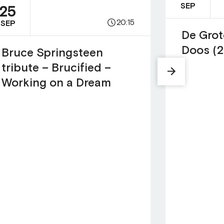
SEP
25
20:15
SEP
De Grot
Doos (2
Bruce Springsteen
tribute – Brucified –
Working on a Dream