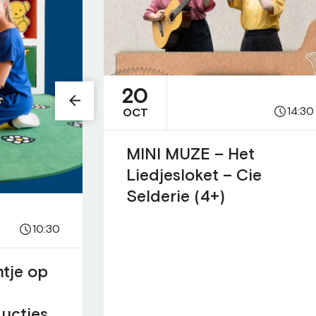
20
14:30
OCT
MINI MUZE – Het
Liedjesloket – Cie
Selderie (4+)
10:30
ntje op
ucties