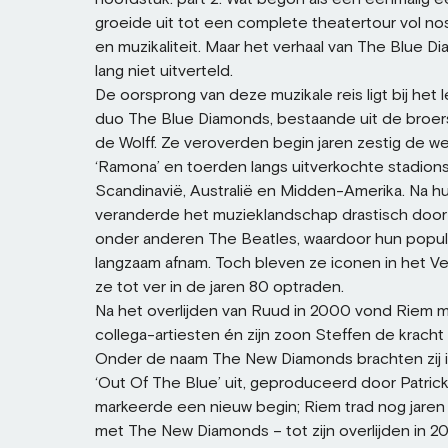
groeide uit tot een complete theatertour vol nos
en muzikaliteit. Maar het verhaal van The Blue D
lang niet uitverteld.
De oorsprong van deze muzikale reis ligt bij het
duo The Blue Diamonds, bestaande uit de broe
de Wolff. Ze veroverden begin jaren zestig de we
‘Ramona’ en toerden langs uitverkochte stadions
Scandinavië, Australië en Midden-Amerika. Na hu
veranderde het muzieklandschap drastisch door
onder anderen The Beatles, waardoor hun popula
langzaam afnam. Toch bleven ze iconen in het Ve
ze tot ver in de jaren 80 optraden.
Na het overlijden van Ruud in 2000 vond Riem 
collega-artiesten én zijn zoon Steffen de kracht
Onder de naam The New Diamonds brachten zij i
‘Out Of The Blue’ uit, geproduceerd door Patrick
markeerde een nieuw begin; Riem trad nog jaren
met The New Diamonds – tot zijn overlijden in 20