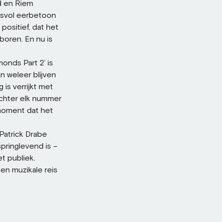
d en Riem
svol eerbetoon
positief, dat het
boren. En nu is
onds Part 2’ is
n weleer blijven
 is verrijkt met
achter elk nummer
 moment dat het
Patrick Drabe
pringlevend is –
t publiek.
n muzikale reis