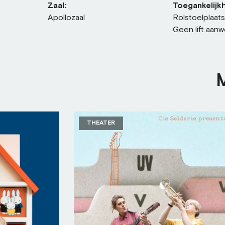
Zaal:
Toegankelijkh
Apollozaal
Rolstoelplaat
Geen lift aanw
THEATER