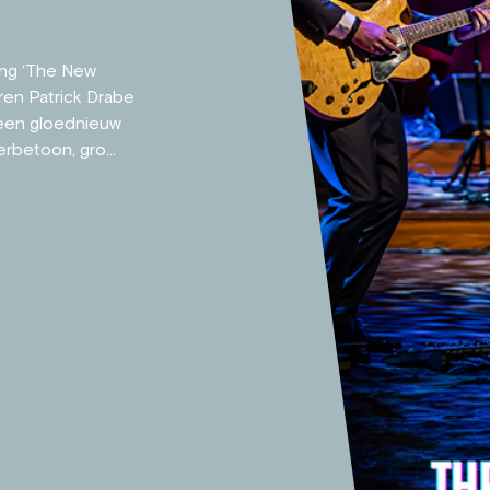
ing ‘The New
ren Patrick Drabe
 een gloednieuw
rbetoon, gro...