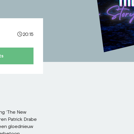
20:15
ts
ing ‘The New
ren Patrick Drabe
 een gloednieuw
eerbetoon,