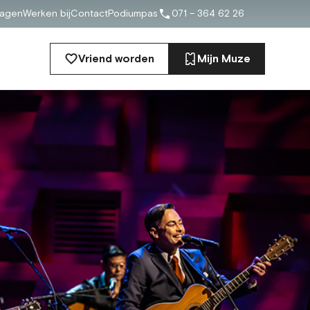
ragen
Werken bij
Contact
Podiumpas
071 – 364 62 26
Vriend worden
Mijn Muze