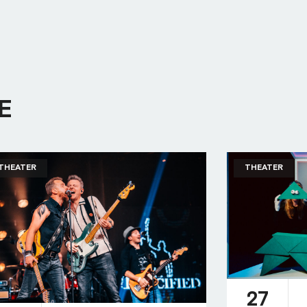
E
THEATER
THEATER
27