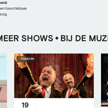
eid:
sen beschikbaar.
ezig.
MEER SHOWS
BIJ DE MUZ
THEATER
19