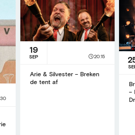
19
20:15
SEP
2
SE
Arie & Silvester – Breken
de tent af
Br
– 
:30
D
rie