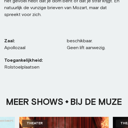
het gevoel hebt dat je dom bent of dat je straf krijgt. En
natuurlijk de vunzige brieven van Mozart, maar dat
spreekt voor zich.
Zaal:
beschikbaar.
Apollozaal
Geen lift aanwezig.
Toegankelijkheid:
Rolstoelplaatsen
MEER SHOWS
BIJ DE MUZE
THEATER
THE