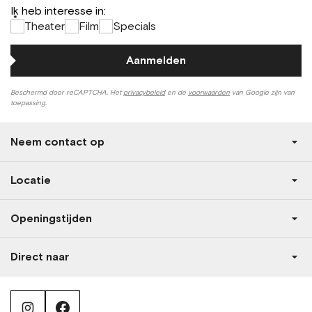
Ik heb interesse in:
*
Theater
Film
Specials
Aanmelden
Beschermd door reCAPTCHA. Het
privacybeleid
en de
voorwaarden
van Google zijn van
toepassing.
Neem contact op
Locatie
Openingstijden
Direct naar