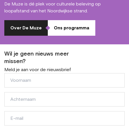
De Muze is dé plek voor culturele beleving op
loopafstand van het Noordwijkse strand.
Over De Muze
Ons programma
Wil je geen nieuws meer
missen?
Meld je aan voor de nieuwsbrief
Voornaam
Achternaam
E-
mail