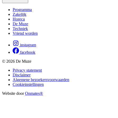
Programma
Zakelijk
Horeca
De Muze
Techniek
Vriend worden
instagram
facebook
© 2026 De Muze
Privacy statement
Disclaimer
Algemene bezoekersvoorwaarden
Cookieinstellingen
Website door
Onmates®