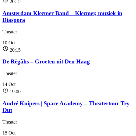
20:15
Amsterdam Klezmer Band – Klezmer, muziek in
Diaspora
Theater
10
Oct
20:15
De Règâhs – Groeten uit Den Haag
Theater
14
Oct
19:00
André Kuipers | Space Academy – Theatertour Try
Out
Theater
15
Oct