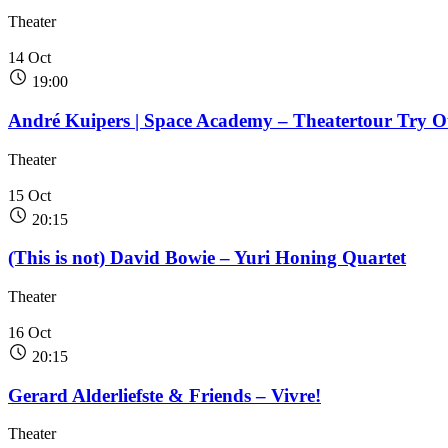
Theater
14
Oct
19:00
André Kuipers | Space Academy – Theatertour Try O
Theater
15
Oct
20:15
(This is not) David Bowie – Yuri Honing Quartet
Theater
16
Oct
20:15
Gerard Alderliefste & Friends – Vivre!
Theater