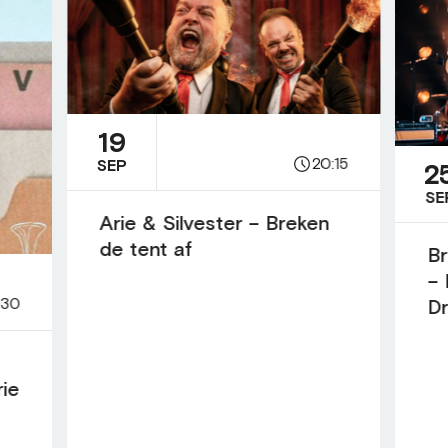
19
20:15
SEP
2
SE
Arie & Silvester – Breken
de tent af
Br
– 
:30
D
rie