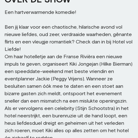
Een hartverwarmende komedie!
Ben jij klaar voor een chaotische, hilarische avond vol
nieuwe liefdes, oud zeer, verdraaide waarheden, gênante
flirts en een vleugje romantiek? Check dan in bij Hotel vol
Liefde!
Om haar hotelletje aan de Franse Rivièra een nieuwe
impuls te geven, organiseert Kiki Jongejan (Hilke Bierman)
een speeddate-weekend met beste vriendin en
eventplanner Jackie (Peggy Vrijens). Wanneer ze
besluiten samen óók mee te daten en een stoet aan
bizarre gasten zich meldt, ontspoort het evenement
sneller dan een mismatch na een mislukte openingszin.
Als er vervolgens een celebrity (Stijn Schootstra) in het
hotel neerstrijkt, een burenruzie uit de hand loopt, een
heus liefdesduel dreigt en geheimen uit het verleden
zich roeren, moet Kiki alles op alles zetten om het hotel
én zichzelf te redden.