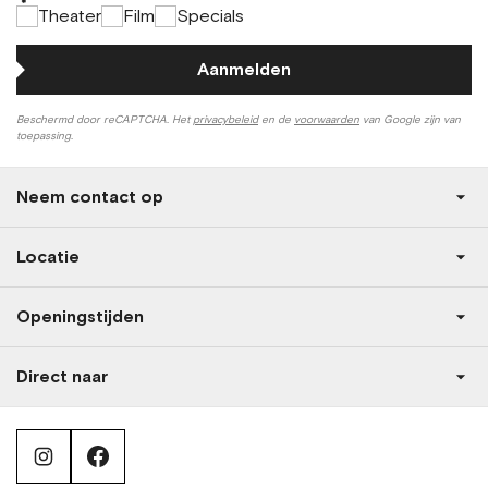
*
Theater
Film
Specials
Aanmelden
Beschermd door reCAPTCHA. Het
privacybeleid
en de
voorwaarden
van Google zijn van
toepassing.
Neem contact op
Locatie
Openingstijden
Direct naar
instagram
facebook