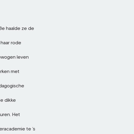
18e haalde ze de
 haar rode
bewogen leven
erken met
edagogische
de dikke
uren. Het
eracademie te ’s