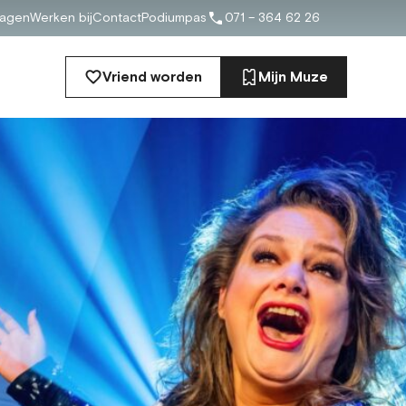
ragen
Werken bij
Contact
Podiumpas
071 – 364 62 26
Vriend worden
Mijn Muze