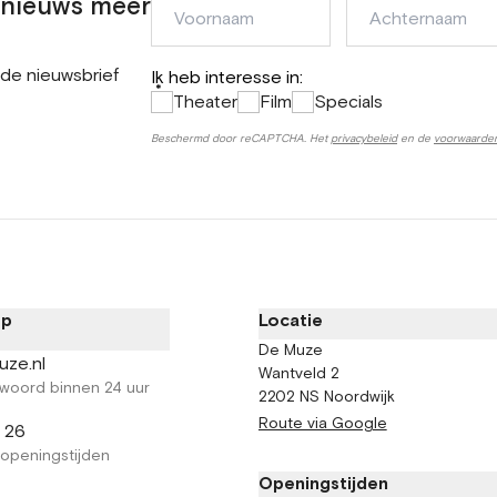
n nieuws meer
Voornaam
Achternaam
 de nieuwsbrief
Ik heb interesse in:
*
Theater
Film
Specials
Beschermd door reCAPTCHA. Het
privacybeleid
en de
voorwaarde
op
Locatie
De Muze
uze.nl
Wantveld 2
woord binnen 24 uur
2202 NS Noordwijk
Route via Google
2 26
 openingstijden
Openingstijden