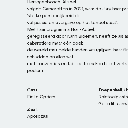
Hertogenbosch. Al snel
volgde Cameretten in 2021, waar de Jury haar p
‘sterke persoonlijkheid die
vol passie en overgave op het toneel staat’.
Met haar programma Non-Actief,
geregisseerd door Karin Bloemen, heeft ze als 
cabaretière maar één doel:
de wereld met beide handen vastgrijpen, haar fli
schudden en alles wat
met conventies en taboes te maken heeft vertr
podium.
Cast
Toegankelijkh
Fieke Opdam
Rolstoelplaat
Geen lift aanw
Zaal:
Apollozaal