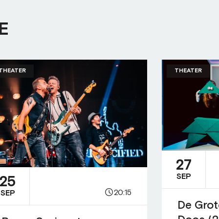
E
THEATER
THEATER
27
SEP
25
20:15
SEP
De Grot