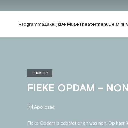
Programma
Zakelijk
De Muze
Theatermenu
De Mini 
THEATER
FIEKE OPDAM – NON
Apollozaal
Fieke Opdam is cabaretier en was non. Op haar 