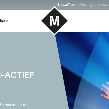
Nieuws
Techniek
Veel gestelde v
Muze
-ACTIEF
18e haalde ze de