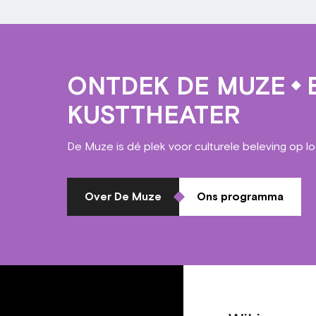
ONTDEK DE MUZE
E
KUSTTHEATER
De Muze is dé plek voor culturele beleving op l
Over De Muze
Ons programma