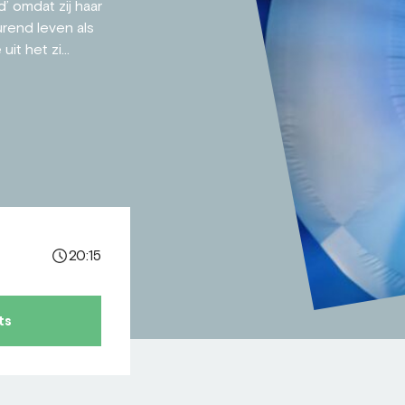
’ omdat zij haar
urend leven als
t het zi...
20:15
ts