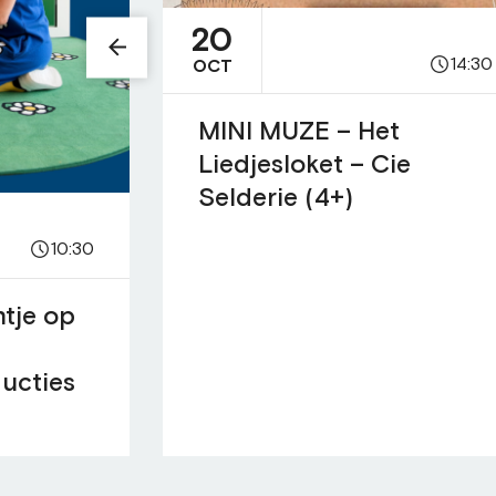
20
14:30
OCT
MINI MUZE – Het
Liedjesloket – Cie
Selderie (4+)
10:30
ntje op
ucties