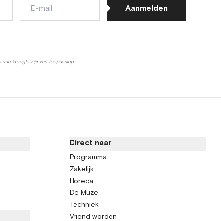
E-
Aanmelden
mail
n
van Google zijn van toepassing.
Direct naar
Programma
Zakelijk
Horeca
De Muze
Techniek
Vriend worden