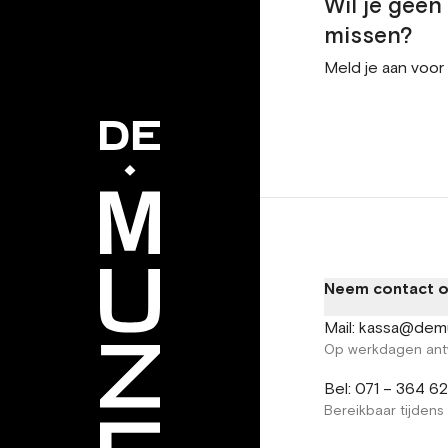
Wil je gee
missen?
Meld je aan voor
Neem contact 
Mail: kassa@dem
Op werkdagen ant
Bel: 071 – 364 6
Bereikbaar tijdens