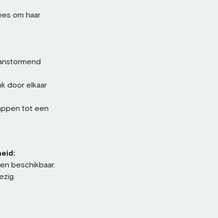
rees om haar
aanstormend
nk door elkaar
appen tot een
eid:
sen beschikbaar.
ezig.