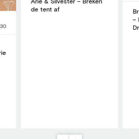
Arie & Silvester – Breken
de tent af
Br
– 
:30
D
rie