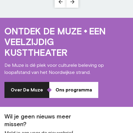
ONTDEK DE MUZE
EEN
VEELZIJDIG
KUSTTHEATER
De Muze is dé plek voor culturele beleving op
loopafstand van het Noordwijkse strand.
Over De Muze
Ons programma
Wil je geen nieuws meer
missen?