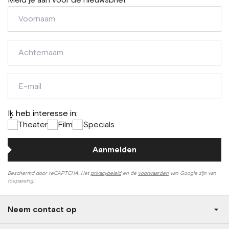
Meld je aan voor de nieuwsbrief
Voornaam
Achternaam
E-
mail
Ik heb interesse in:
*
Theater
Film
Specials
Aanmelden
Beschermd door reCAPTCHA. Het
privacybeleid
en de
voorwaarden
van Google zijn van
toepassing.
Neem contact op