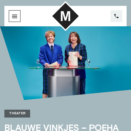
THEATER
BLAUWE VINKJES – POEHA