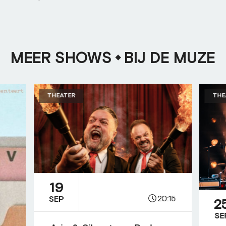
MEER SHOWS
BIJ DE MUZE
THEATER
THE
19
20:15
SEP
2
SE