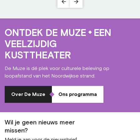
ONTDEK DE MUZE
EEN
VEELZIJDIG
KUSTTHEATER
De Muze is dé plek voor culturele beleving op
loopafstand van het Noordwijkse strand.
Over De Muze
Ons programma
Wil je geen nieuws meer
missen?
Meld je aan voor de nieuwsbrief