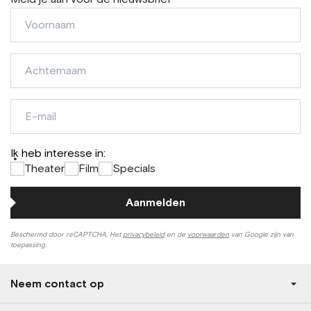
Voornaam
Achternaam
E-
mail
Ik heb interesse in:
*
Theater
Film
Specials
Aanmelden
Beschermd door reCAPTCHA. Het
privacybeleid
en de
voorwaarden
van Google zijn van
toepassing.
Neem contact op