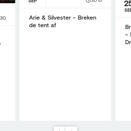
20:15
SEP
2
SE
Arie & Silvester – Breken
:30
de tent af
Br
– 
D
&