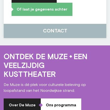
Of laat je gegevens achter
CONTACT
ONTDEK DE MUZE
EEN
VEELZIJDIG
KUSTTHEATER
De Muze is dé plek voor culturele beleving op
loopafstand van het Noordwijkse strand.
Over De Muze
Ons programma