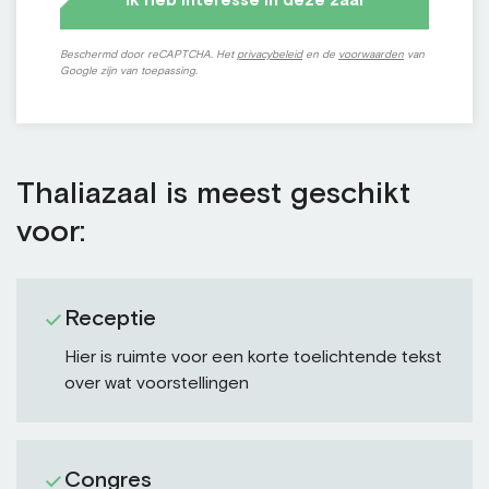
Ik heb interesse in deze zaal
Beschermd door reCAPTCHA. Het
privacybeleid
en de
voorwaarden
van
Google zijn van toepassing.
Thaliazaal is meest geschikt
voor:
Receptie
Hier is ruimte voor een korte toelichtende tekst
over wat voorstellingen
Congres