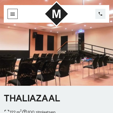
THALIAZAAL
2
122 m
100 zitplaatsen