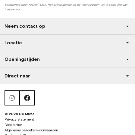
Beschermd door reCAPTCHA. Het
privacybeleid
en de
voorwaarden
van Google zijn van
toepassing.
Neem contact op
Locatie
Openingstijden
Direct naar
instagram
facebook
© 2026 De Muze
Privacy statement
Disclaimer
Algemene bezoekersvoorwaarden