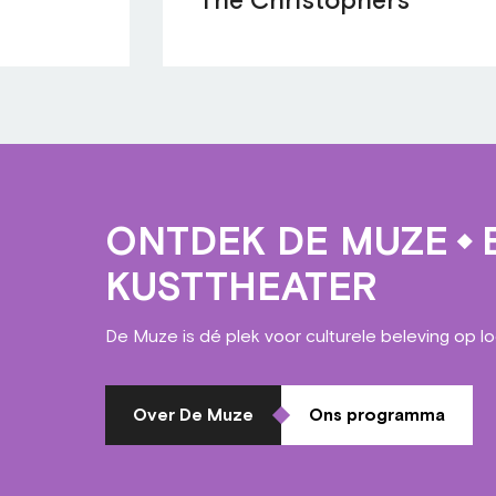
The Christophers
ONTDEK DE MUZE
E
KUSTTHEATER
De Muze is dé plek voor culturele beleving op l
Over De Muze
Ons programma