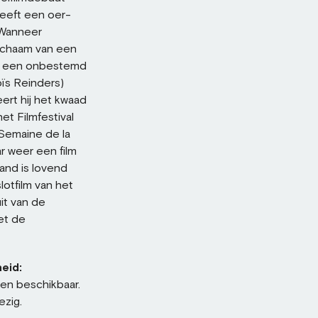
heeft een oer-
 Wanneer
lichaam van een
oor een onbestemd
Loïs Reinders)
ert hij het kwaad
et Filmfestival
 Semaine de la
r weer een film
and is lovend
lotfilm van het
it van de
et de
eid:
sen beschikbaar.
ezig.