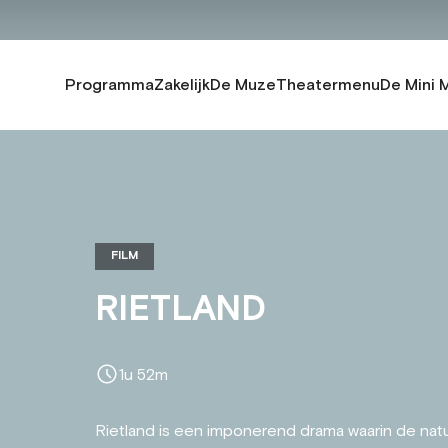
Programma
Zakelijk
De Muze
Theatermenu
De Mini 
FILM
RIETLAND
1u 52m
Rietland is een imponerend drama waarin de nat