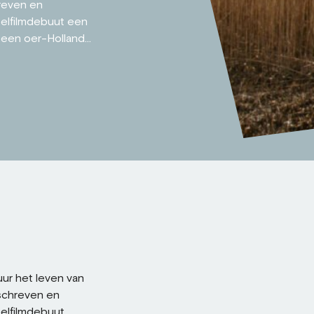
hreven en
eelfilmdebuut een
 een oer-Holland...
ur het leven van
eschreven en
elfilmdebuut