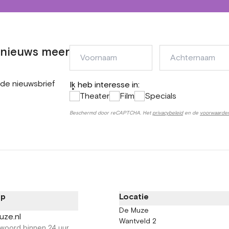
n nieuws meer
Voornaam
Achternaam
 de nieuwsbrief
Ik heb interesse in:
*
Theater
Film
Specials
Beschermd door reCAPTCHA. Het
privacybeleid
en de
voorwaarde
op
Locatie
De Muze
uze.nl
Wantveld 2
woord binnen 24 uur