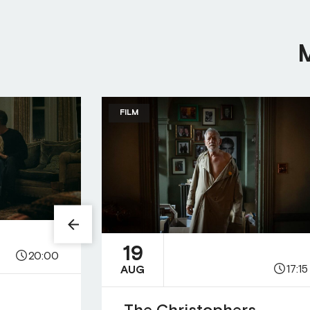
FILM
19
20:00
17:15
AUG