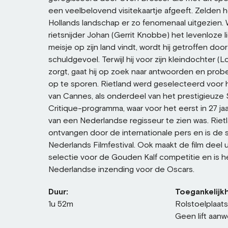
een veelbelovend visitekaartje afgeeft. Zelden 
Hollands landschap er zo fenomenaal uitgezien.
rietsnijder Johan (Gerrit Knobbe) het levenloze 
meisje op zijn land vindt, wordt hij getroffen d
schuldgevoel. Terwijl hij voor zijn kleindochter (
zorgt, gaat hij op zoek naar antwoorden en probe
op te sporen. Rietland werd geselecteerd voor h
van Cannes, als onderdeel van het prestigieuze
Critique-programma, waar voor het eerst in 27 jaa
van een Nederlandse regisseur te zien was. Rietl
ontvangen door de internationale pers en is de s
Nederlands Filmfestival. Ook maakt de film deel u
selectie voor de Gouden Kalf competitie en is h
Nederlandse inzending voor de Oscars.
Duur:
Toegankelijkh
1u 52m
Rolstoelplaat
Geen lift aanw