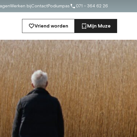
ragen
Werken bij
Contact
Podiumpas
071 – 364 62 26
Vriend worden
Mijn Muze