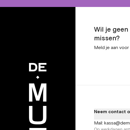
Wil je gee
missen?
Meld je aan voor
Neem contact 
Mail: kassa@dem
Op werkdagen ant