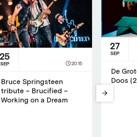
27
SEP
25
20:15
SEP
De Grot
Doos (2
Bruce Springsteen
tribute – Brucified –
Working on a Dream