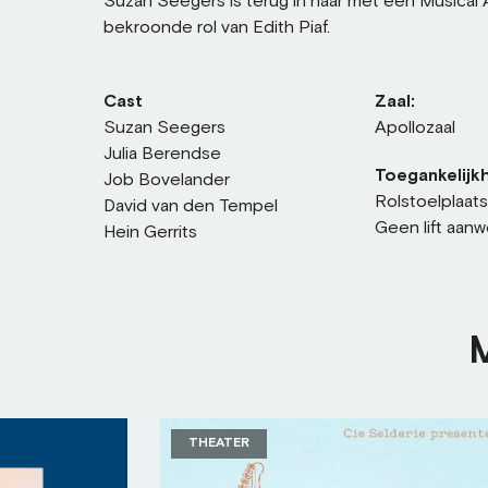
Suzan Seegers is terug in haar met een Musical
bekroonde rol van Edith Piaf.
Cast
Zaal:
Suzan Seegers
Apollozaal
Julia Berendse
Toegankelijkh
Job Bovelander
Rolstoelplaat
David van den Tempel
Geen lift aanw
Hein Gerrits
THEATER