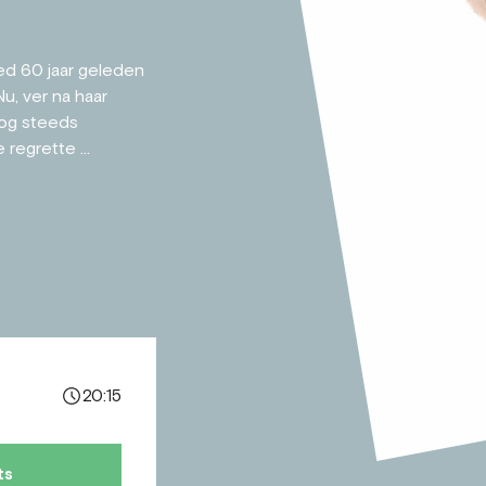
ed 60 jaar geleden
Nu, ver na haar
nog steeds
regrette ...
20:15
ts