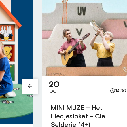
20
14:30
OCT
MINI MUZE – Het
Liedjesloket – Cie
Selderie (4+)