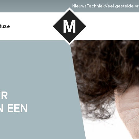
Nieuws
Techniek
Veel gestelde v
Muze
ER
N EEN