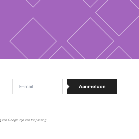
E-
Aanmelden
mail
n
van Google zijn van toepassing.