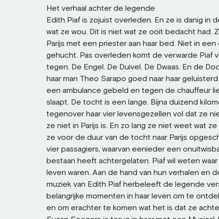
Het verhaal achter de legende
Edith Piaf is zojuist overleden. En ze is danig in de
wat ze wou. Dit is niet wat ze ooit bedacht had. 
Parijs met een priester aan haar bed. Niet in een
gehucht. Pas overleden komt de verwarde Piaf vi
tegen. De Engel. De Duivel. De Dwaas. En de Dood
haar man Theo Sarapo goed naar haar geluisterd h
een ambulance gebeld en tegen de chauffeur lieg
slaapt. De tocht is een lange. Bijna duizend kilom
tegenover haar vier levensgezellen vol dat ze ni
ze niet in Parijs is. En zo lang ze niet weet wat ze 
ze voor de duur van de tocht naar Parijs opges
vier passagiers, waarvan eenieder een onuitwisba
bestaan heeft achtergelaten. Piaf wil weten waar 
leven waren. Aan de hand van hun verhalen en d
muziek van Edith Piaf herbeleeft de legende ver
belangrijke momenten in haar leven om te ontde
en om erachter te komen wat het is dat ze achter