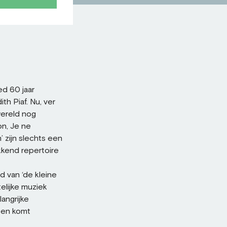
ed 60 jaar
th Piaf. Nu, ver
wereld nog
n, Je ne
m’ zijn slechts een
kkend repertoire
d van ‘de kleine
elijke muziek
angrijke
 en komt