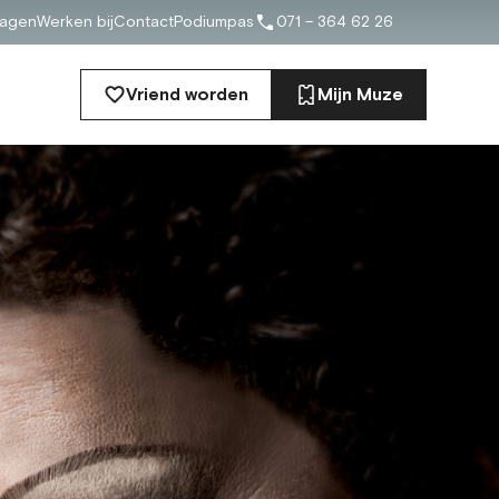
ragen
Werken bij
Contact
Podiumpas
071 – 364 62 26
Vriend worden
Mijn Muze