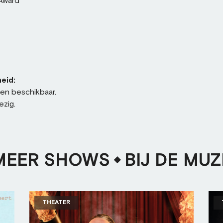
 Award
eid:
sen beschikbaar.
ezig.
MEER SHOWS
BIJ DE MUZ
THEATER