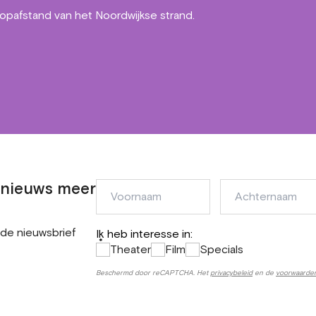
oopafstand van het Noordwijkse strand.
n nieuws meer
Voornaam
Achternaam
 de nieuwsbrief
Ik heb interesse in:
*
Theater
Film
Specials
Beschermd door reCAPTCHA. Het
privacybeleid
en de
voorwaarde