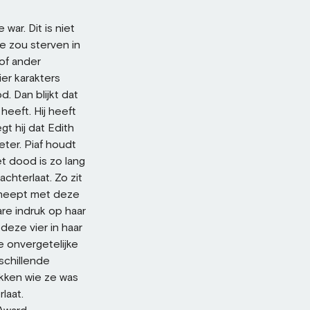
 war. Dit is niet
Ze zou sterven in
 of ander
er karakters
. Dan blijkt dat
eeft. Hij heeft
t hij dat Edith
eter. Piaf houdt
et dood is zo lang
achterlaat. Zo zit
cheept met deze
re indruk op haar
deze vier in haar
e onvergetelijke
schillende
kken wie ze was
laat.