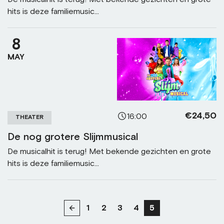
hits is deze familiemusic...
8
MAY
€24,50
16:00
THEATER
De nog grotere Slijmmusical
De musicalhit is terug! Met bekende gezichten en grote
hits is deze familiemusic...
1
2
3
4
5