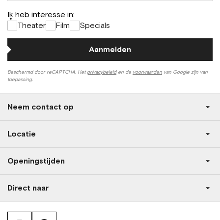
Ik heb interesse in:
*
Theater
Film
Specials
Aanmelden
Beschermd door reCAPTCHA. Het
privacybeleid
en de
voorwaarden
van Google zijn van
toepassing.
Neem contact op
Locatie
Openingstijden
Direct naar