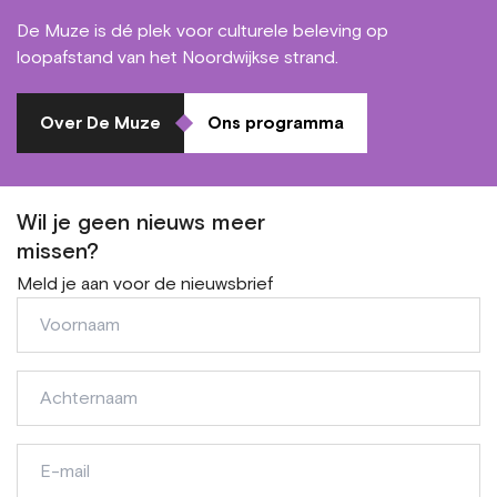
De Muze is dé plek voor culturele beleving op
loopafstand van het Noordwijkse strand.
Over De Muze
Ons programma
Wil je geen nieuws meer
missen?
Meld je aan voor de nieuwsbrief
Voornaam
Achternaam
E-
mail