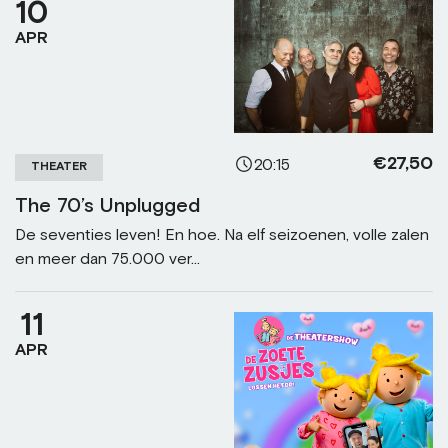
10
APR
€27,50
20:15
THEATER
The 70’s Unplugged
De seventies leven! En hoe. Na elf seizoenen, volle zalen
en meer dan 75.000 ver...
11
APR