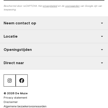
Beschermd door reCAPTCHA. Het
privacybeleid
en de
voorwaarden
van Google zijn van
toepassing.
Neem contact op
Locatie
Openingstijden
Direct naar
instagram
facebook
© 2026 De Muze
Privacy statement
Disclaimer
Algemene bezoekersvoorwaarden