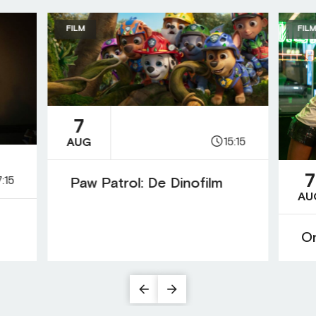
FILM
FIL
7
15:15
AUG
7
7:15
Paw Patrol: De Dinofilm
AU
On