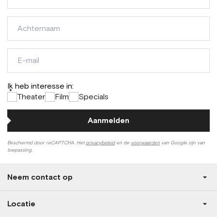
Achternaam
E-
mail
Ik heb interesse in:
*
Theater
Film
Specials
Aanmelden
Beschermd door reCAPTCHA. Het
privacybeleid
en de
voorwaarden
van Google zijn van
toepassing.
Neem contact op
Locatie