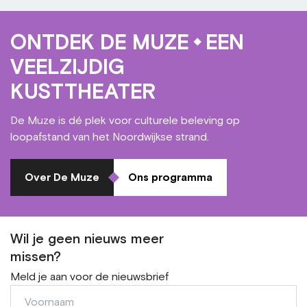
ONTDEK DE MUZE
EEN
VEELZIJDIG
KUSTTHEATER
De Muze is dé plek voor culturele beleving op
loopafstand van het Noordwijkse strand.
Over De Muze
Ons programma
Wil je geen nieuws meer
missen?
Meld je aan voor de nieuwsbrief
Voornaam