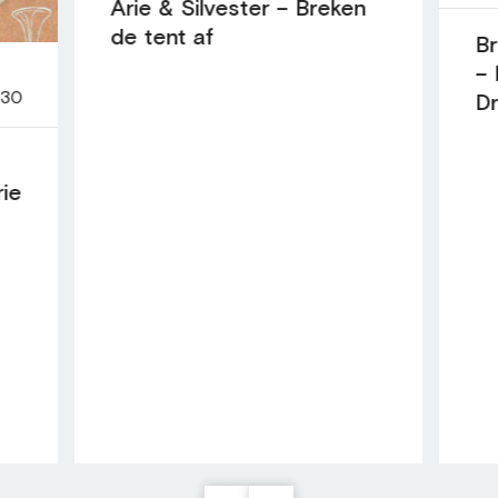
Arie & Silvester – Breken
de tent af
Br
– 
:30
D
rie