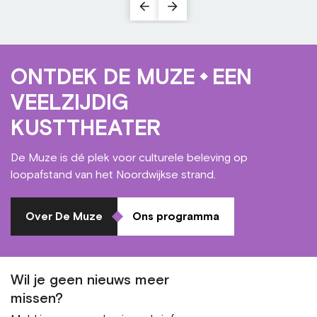
ONTDEK DE MUZE
EEN
VEELZIJDIG
KUSTTHEATER
De Muze is dé plek voor culturele beleving op
loopafstand van het Noordwijkse strand.
Over De Muze
Ons programma
Wil je geen nieuws meer
missen?