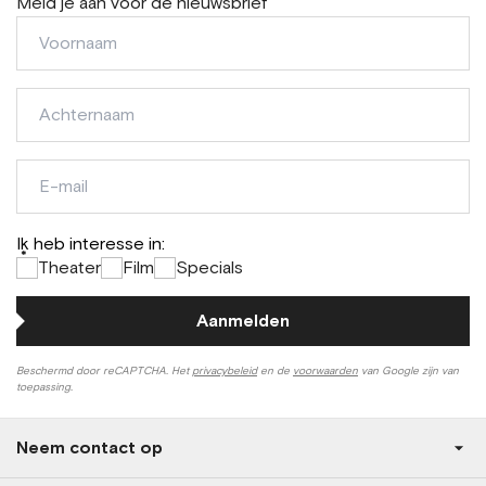
Meld je aan voor de nieuwsbrief
Voornaam
Achternaam
E-
mail
Ik heb interesse in:
*
Theater
Film
Specials
Aanmelden
Beschermd door reCAPTCHA. Het
privacybeleid
en de
voorwaarden
van Google zijn van
toepassing.
Neem contact op