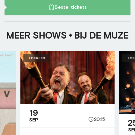
Bestel tickets
MEER SHOWS
BIJ DE MUZE
THEATER
THE
19
20:15
SEP
2
SE