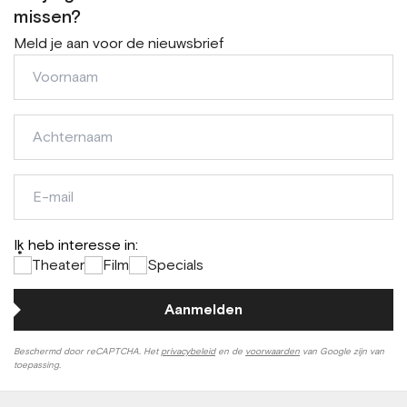
missen?
Meld je aan voor de nieuwsbrief
Voornaam
Achternaam
E-
mail
Ik heb interesse in:
*
Theater
Film
Specials
Aanmelden
Beschermd door reCAPTCHA. Het
privacybeleid
en de
voorwaarden
van Google zijn van
toepassing.