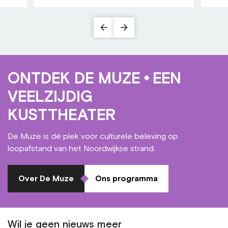
ONTDEK DE MUZE
EEN
VEELZIJDIG
KUSTTHEATER
De Muze is dé plek voor culturele beleving op
loopafstand van het Noordwijkse strand.
Over De Muze
Ons programma
Wil je geen nieuws meer