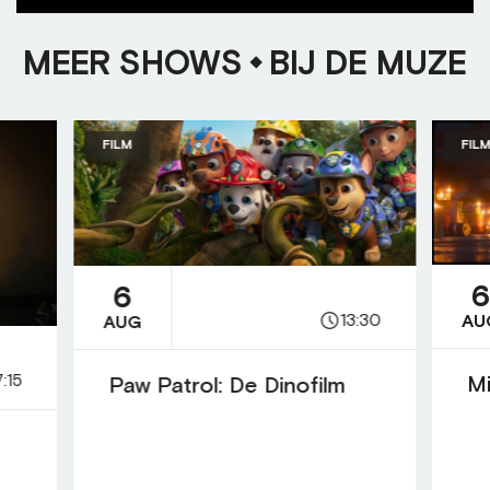
MEER SHOWS
BIJ DE MUZE
FILM
FIL
6
13:30
AU
AUG
7:15
Mi
Paw Patrol: De Dinofilm