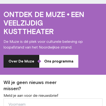
ONTDEK DE MUZE
EEN
VEELZIJDIG
KUSTTHEATER
De Muze is dé plek voor culturele beleving op
loopafstand van het Noordwijkse strand.
Over De Muze
Ons programma
Wil je geen nieuws meer
missen?
Meld je aan voor de nieuwsbrief
Voornaam