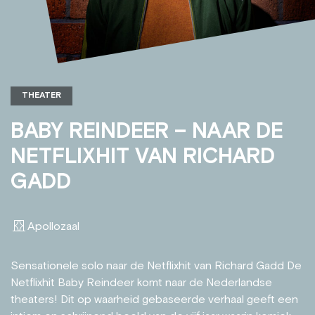
THEATER
BABY REINDEER – NAAR DE
NETFLIXHIT VAN RICHARD
GADD
Apollozaal
Sensationele solo naar de Netflixhit van Richard Gadd De
Netflixhit Baby Reindeer komt naar de Nederlandse
theaters! Dit op waarheid gebaseerde verhaal geeft een