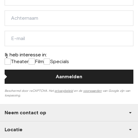
Achternaam
E-
mail
Ik heb interesse in:
*
Theater
Film
Specials
Aanmelden
Beschermd door reCAPTCHA. Het
privacybeleid
en de
voorwaarden
van Google zijn van
toepassing.
Neem contact op
Locatie