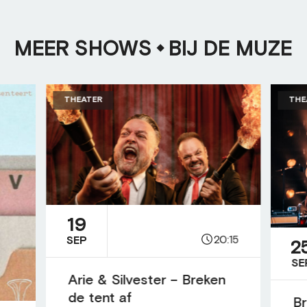
MEER SHOWS
BIJ DE MUZE
THEATER
THE
19
20:15
SEP
2
SE
Arie & Silvester – Breken
de tent af
Br