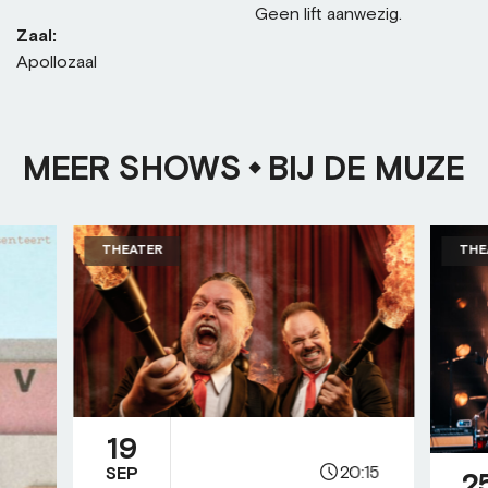
Geen lift aanwezig.
Zaal:
Apollozaal
MEER SHOWS
BIJ DE MUZE
THEATER
THE
19
20:15
SEP
2