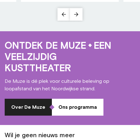
ONTDEK DE MUZE
EEN
VEELZIJDIG
KUSTTHEATER
De Muze is dé plek voor culturele beleving op
loopafstand van het Noordwijkse strand.
Over De Muze
Ons programma
Wil je geen nieuws meer