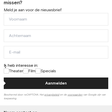
missen?
Meld je aan voor de nieuwsbrief
Voornaam
Achternaam
E-
mail
Ik heb interesse in:
*
Theater
Film
Specials
Aanmelden
Beschermd door reCAPTCHA. Het
privacybeleid
en de
voorwaarden
van Google zijn van
toepassing.