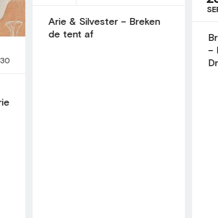
SE
Arie & Silvester – Breken
de tent af
Br
– 
:30
D
rie