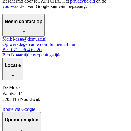
Beschermd door reCAPTCHA. Het
privacybeleid
en de
voorwaarden
van Google zijn van toepassing.
Neem contact op
Mail: kassa@demuze.nl
Op werkdagen antwoord binnen 24 uur
Bel: 071 – 364 62 26
Bereikbaar tijdens openingstijden
Locatie
De Muze
Wantveld 2
2202 NS Noordwijk
Route via Google
Openingstijden