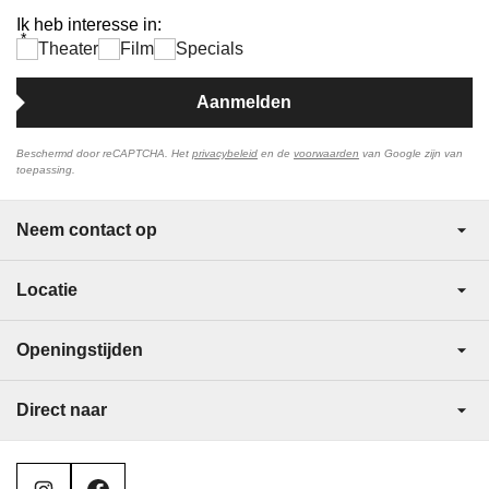
Ik heb interesse in:
*
Theater
Film
Specials
Aanmelden
Beschermd door reCAPTCHA. Het
privacybeleid
en de
voorwaarden
van Google zijn van
toepassing.
Neem contact op
Locatie
Openingstijden
Direct naar