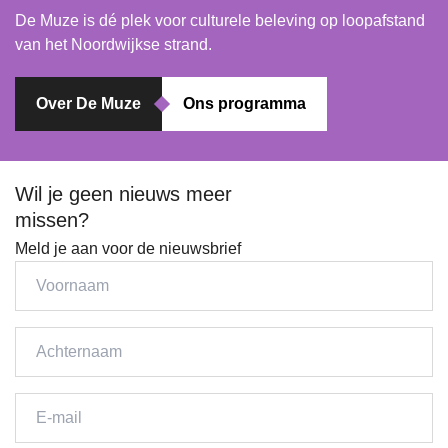
De Muze is dé plek voor culturele beleving op loopafstand
van het Noordwijkse strand.
Over De Muze
Ons programma
Wil je geen nieuws meer
missen?
Meld je aan voor de nieuwsbrief
Voornaam
Achternaam
E-
mail