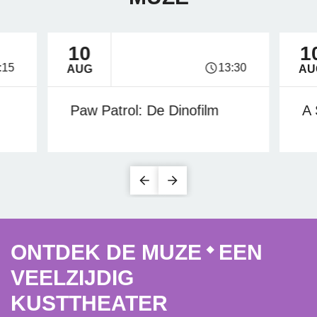
10
1
FILM
FIL
:15
13:30
AUG
AU
Paw Patrol: De Dinofilm
A 
ONTDEK DE MUZE
EEN
VEELZIJDIG
KUSTTHEATER